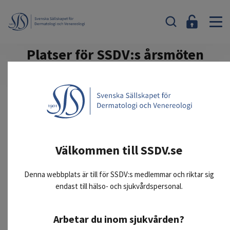
Platser för SSDV:s årsmöten
År
Plats
1901-1947
S:t Göran
1948
Välkommen till SSDV.se
1950
Lund
1951
Örebro
Denna webbplats är till för SSDV:s medlemmar och riktar sig
1952
Linköping
endast till hälso- och sjukvårdspersonal.
1955
Malmö
Arbetar du inom sjukvården?
1957
Uppsala