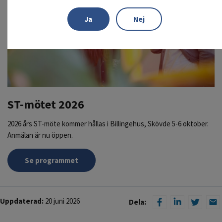
Ja
Nej
ST-mötet 2026
2026 års ST-möte kommer hållas i Billingehus, Skövde 5-6 oktober.
Anmälan är nu öppen.
Se programmet
Uppdaterad:
20 juni 2026
Dela: