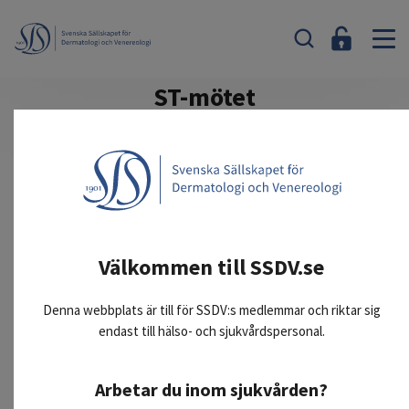
ST-mötet
ST-mötet är ett årligt utbildningsmöte för
blivande dermato-venereologer. Anmälan är
nu öppen. Deadline 2026-09-04
2025 års möte arrangerades i Västerås 6-7 oktober.
Välkommen till SSDV.se
Se programmet från 2025 här
Denna webbplats är till för SSDV:s medlemmar och riktar sig
endast till hälso- och sjukvårdspersonal.
Arbetar du inom sjukvården?