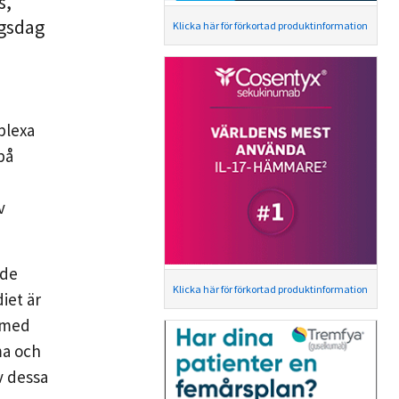
s,
ngsdag
Klicka här för förkortad produktinformation
plexa
på
v
nde
Klicka här för förkortad produktinformation
iet är
r med
ma och
v dessa