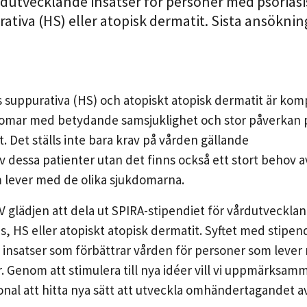
dutvecklande insatser för personer med psoriasi
rativa (HS) eller atopisk dermatit. Sista ansökni
is suppurativa (HS) och atopiskt atopisk dermatit är kom
omar med betydande samsjuklighet och stor påverkan 
t. Det ställs inte bara krav på vården gällande
dessa patienter utan det finns också ett stort behov a
 lever med de olika sjukdomarna.
DV glädjen att dela ut SPIRA-stipendiet för vårdutveckla
s, HS eller atopiskt atopisk dermatit. Syftet med stipend
a insatser som förbättrar vården för personer som leve
 Genom att stimulera till nya idéer vill vi uppmärksam
al att hitta nya sätt att utveckla omhändertagandet a