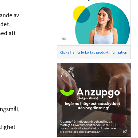
gande av
ndet,
med att
Klicka här för förkortad produktinformation
ingsmål,
klighet