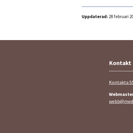
Kurser under ST
Uppdaterad:
28 februari 2
ST-mötet
Andra kurser
SPUR
Kontakt
Specialisttentamen
Kontakta S
Webmaste
Dokument & mallar
webb@medi
ST-förordning och målbeskrivning
Handledning