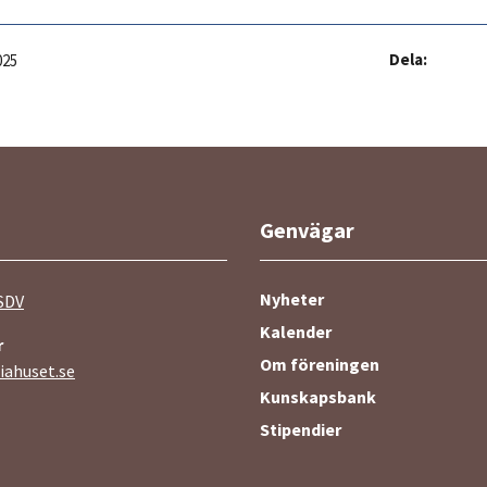
Dela:
025
Genvägar
Nyheter
SDV
Kalender
r
Om föreningen
ahuset.se
Kunskapsbank
Stipendier