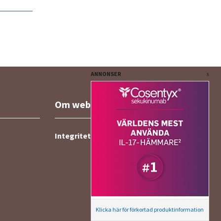
ANNONSER
Om webbplatsen
Integritetspolicy
Klicka här för förkortad produktinformation