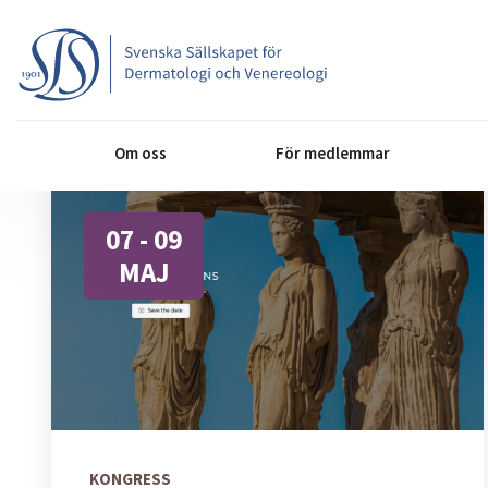
Om oss
För medlemmar
07 - 09
MAJ
KONGRESS