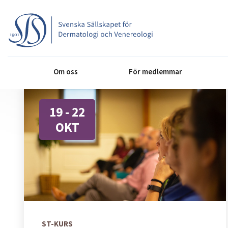
Om oss
För medlemmar
19 - 22
OKT
ST-KURS