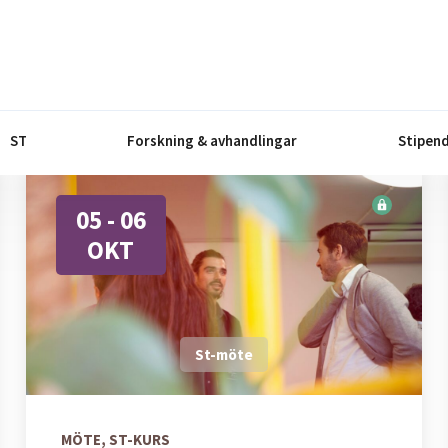
ST
Forskning & avhandlingar
Stipend
05 - 06
OKT
St-möte
MÖTE,
ST-KURS