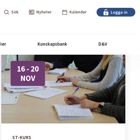
Sök
Nyheter
Kalender
Logga in
ier
Kunskapsbank
D&V
16 - 20
NOV
ST-KURS